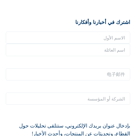
اشترك في أخبارنا وأفكارنا
ا
ل
ا
ا
ل
س
ا
ا
م
س
س
电
*
م
م
子
ا
ا
邮
ل
ل
件
ا
ع
أ
*
ل
ا
و
ش
ئ
ل
ر
ل
بإدخال عنوان بريدك الإلكتروني، ستتلقى تحليلات حول
ك
ة
القطاع، وتحديثات عن المنتجات، وأحدث الأخبار!
ة