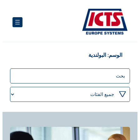
تخطى
إلى
المحتوى
الوسم:
البولندية
منشورات
البحث
تصفية
حسب
الفئة