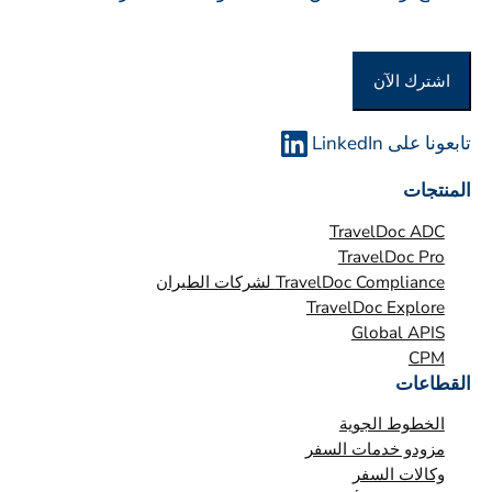
أ
و
اشترك الآن
ا
ل
م
تابعونا على LinkedIn
ؤ
المنتجات
س
س
TravelDoc ADC
ة
TravelDoc Pro
TravelDoc Compliance لشركات الطيران
*
TravelDoc Explore
Global APIS
CPM
القطاعات
الخطوط الجوية
مزودو خدمات السفر
وكالات السفر