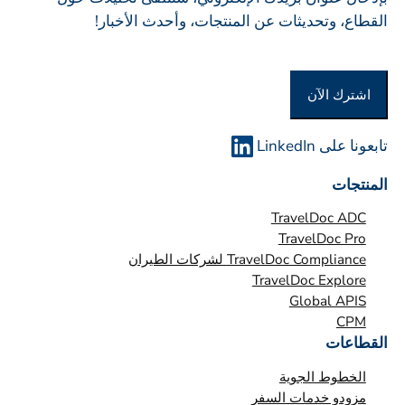
ك
ة
القطاع، وتحديثات عن المنتجات، وأحدث الأخبار!
ة
أ
و
اشترك الآن
ا
ل
م
تابعونا على LinkedIn
ؤ
المنتجات
س
س
TravelDoc ADC
ة
TravelDoc Pro
TravelDoc Compliance لشركات الطيران
*
TravelDoc Explore
Global APIS
CPM
القطاعات
الخطوط الجوية
مزودو خدمات السفر