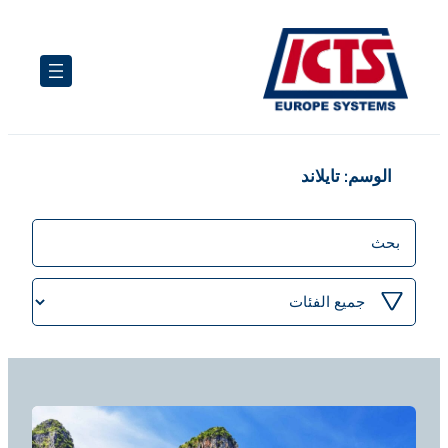
تخطى
إلى
المحتوى
الوسم:
تايلاند
منشورات
البحث
تصفية
حسب
الفئة