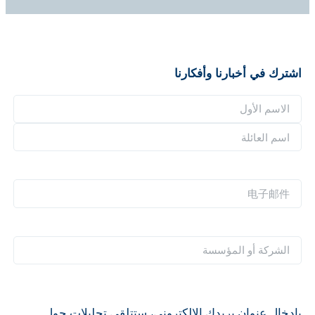
اشترك في أخبارنا وأفكارنا
ا
ل
ا
ا
ل
س
ا
ا
م
س
س
电
*
م
م
子
ا
ا
邮
ل
ل
件
ا
ع
أ
*
ل
ا
و
ش
ئ
ل
ر
ل
بإدخال عنوان بريدك الإلكتروني، ستتلقى تحليلات حول