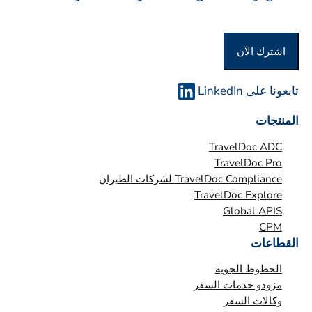
أ
و
اشترك الآن
ا
ل
م
تابعونا على LinkedIn
ؤ
المنتجات
س
س
TravelDoc ADC
ة
TravelDoc Pro
TravelDoc Compliance لشركات الطيران
*
TravelDoc Explore
Global APIS
CPM
القطاعات
الخطوط الجوية
مزودو خدمات السفر
وكالات السفر