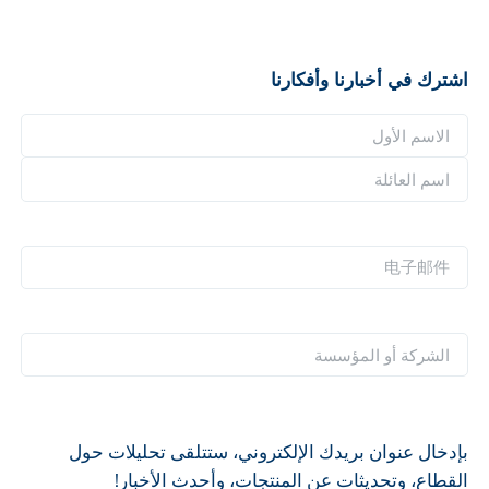
اشترك في أخبارنا وأفكارنا
ا
ل
ا
ا
ل
س
ا
ا
م
س
س
电
*
م
م
子
ا
ا
邮
ل
ل
件
ا
ع
أ
*
ل
ا
و
ش
ئ
ل
ر
ل
بإدخال عنوان بريدك الإلكتروني، ستتلقى تحليلات حول
ك
ة
القطاع، وتحديثات عن المنتجات، وأحدث الأخبار!
ة