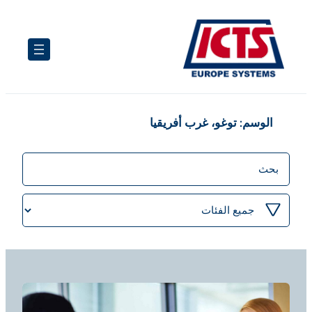
تخطى
إلى
المحتوى
الوسم:
توغو، غرب أفريقيا
منشورات
البحث
تصفية
حسب
الفئة