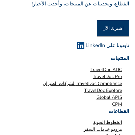
ة
القطاع، وتحديثات عن المنتجات، وأحدث الأخبار!
ة
أ
و
اشترك الآن
ا
ل
م
تابعونا على LinkedIn
ؤ
المنتجات
س
س
TravelDoc ADC
ة
TravelDoc Pro
TravelDoc Compliance لشركات الطيران
*
TravelDoc Explore
Global APIS
CPM
القطاعات
الخطوط الجوية
مزودو خدمات السفر