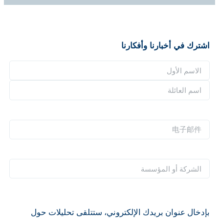
اشترك في أخبارنا وأفكارنا
ا
ل
ا
ا
ل
س
ا
ا
م
س
س
电
*
م
م
子
ا
ا
邮
ل
ل
件
ا
ع
أ
*
ل
ا
و
ش
ئ
ل
ر
ل
بإدخال عنوان بريدك الإلكتروني، ستتلقى تحليلات حول
ك