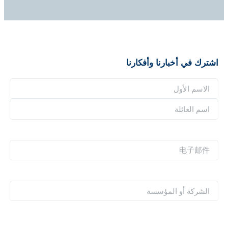
اشترك في أخبارنا وأفكارنا
ا
ل
ا
ا
ل
س
ا
ا
م
س
س
电
*
م
م
子
ا
ا
邮
ل
ل
件
ا
ع
أ
*
ل
ا
و
ش
ئ
ل
ر