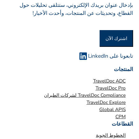
ل
بإدخال عنوان بريدك الإلكتروني، ستتلقى تحليلات حول
ك
ة
القطاع، وتحديثات عن المنتجات، وأحدث الأخبار!
ة
أ
و
اشترك الآن
ا
ل
م
تابعونا على LinkedIn
ؤ
المنتجات
س
س
TravelDoc ADC
ة
TravelDoc Pro
TravelDoc Compliance لشركات الطيران
*
TravelDoc Explore
Global APIS
CPM
القطاعات
الخطوط الجوية