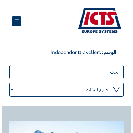
تخطى
إلى
المحتوى
الوسم:
Independenttravellers
منشورات
البحث
تصفية
حسب
الفئة