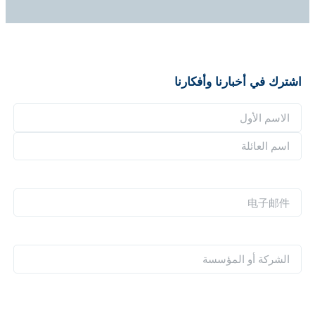
اشترك في أخبارنا وأفكارنا
ا
ل
ا
ا
ل
س
ا
ا
م
س
س
电
*
م
م
子
ا
ا
邮
ل
ل
件
ا
ع
أ
*
ل
ا
و
ش
ئ
ل
ر
ل