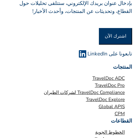
بإدخال عنوان بريدك الإلكتروني، ستتلقى تحليلات حول
ك
ة
القطاع، وتحديثات عن المنتجات، وأحدث الأخبار!
ة
أ
و
اشترك الآن
ا
ل
م
تابعونا على LinkedIn
ؤ
المنتجات
س
س
TravelDoc ADC
ة
TravelDoc Pro
TravelDoc Compliance لشركات الطيران
*
TravelDoc Explore
Global APIS
CPM
القطاعات
الخطوط الجوية