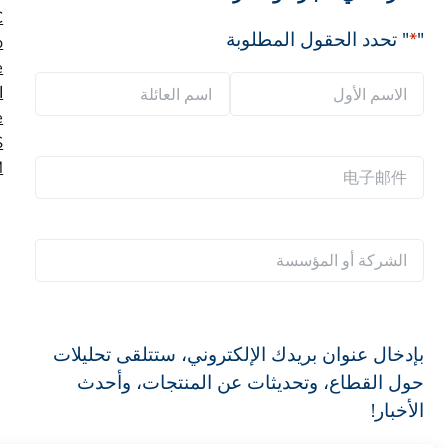
C
"
*
" تحدد الحقول المطلوبة
o
ا
ا
ل
e
ا
ا
ا
S
ل
س
M
电
س
ا
م
子
م
س
ا
邮
*
م
ل
ا
件
ا
ع
ل
*
ل
ا
ش
أ
ئ
ر
و
ل
بإدخال عنوان بريدك الإلكتروني، ستتلقى تحليلات
ك
ل
ة
حول القطاع، وتحديثات عن المنتجات، وأحدث
ة
الأخبار!
أ