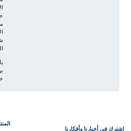
ال
حي
من
ال
شر
ال
يا
بن
جا
المنت
اشترك في أخبارنا وأفكارنا