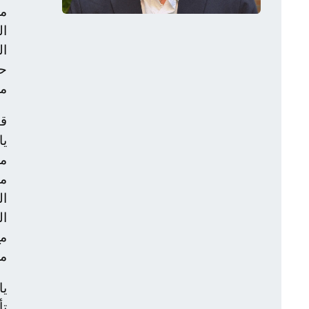
مج
ال
ال
حل
مخ
يا
ال
ال
مع
مز
يا