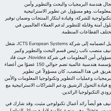
ال هندسة البرمجيات والبحث والتطوير وأمن
معلومات. وهو مسؤول عن تطوير الاستراتيجية
تكنولوجية للشركة، وقيادة ابتكار المنتجات وضمان توفير
ول آمنة وقابلة للتطوير لدعم العملاء العالميين في
تلف القطاعات المنظمة.
قبل انضمامه إلى شركة ICTS European Systems، شغل
نيف منصب نائب رئيس قسم البحث والتطوير وكبير
مسؤولي أمن المعلومات في شركة Novidea، حيث قاد
مؤسسة هندسية عالمية تضم حوالي 150 عضوًا من أعضاء
فريق. في هذا المنصب، كان مسؤولاً عن تطوير
برمجيات وعمليات التطوير وتكنولوجيا المعلومات والأمن
 قيادة التحول الرشيق ودعم الشراكات الاستراتيجية مع
ودي التكنولوجيا الرائدين.
نيف هو أيضاً رائد أعمال تكنولوجي مثبت. وقد شارك في
تأسيس Tracx، وهي منصة عالمية لإدارة وسائل التواصل