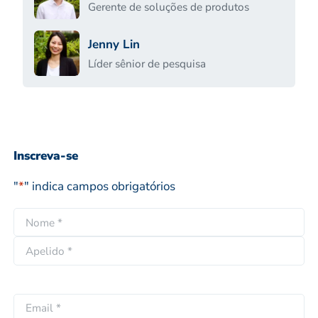
Gerente de soluções de produtos
Jenny Lin
Líder sênior de pesquisa
Inscreva-se
"
*
" indica campos obrigatórios
N
o
N
m
o
e
A
m
*
p
e
E
e