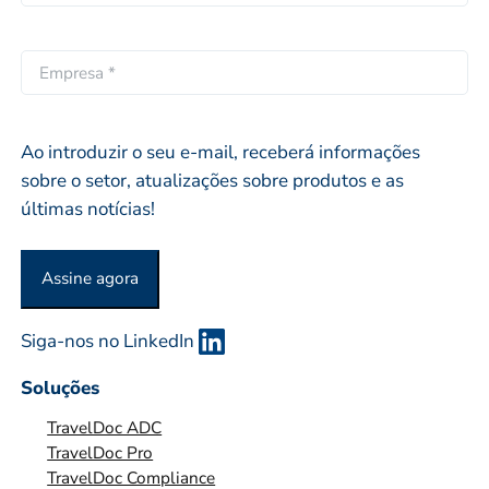
p
m
l
r
a
i
ó
i
E
d
p
l
M
o
r
*
P
i
R
Ao introduzir o seu e-mail, receberá informações
o
E
sobre o setor, atualizações sobre produtos e as
S
últimas notícias!
A
O
Assine agora
U
O
Siga-nos no LinkedIn
R
G
Soluções
A
TravelDoc ADC
N
TravelDoc Pro
I
TravelDoc Compliance
Z