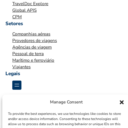
TravelDoc Explore
A
Global APIS
Ç
CPM
Ã
Setores
O
Companhias aéreas
*
Provedores de viagens
Agências de viagem
Pessoal de terra
Marítimo e ferroviário
Viajantes
Legais
Manage Consent
To provide the best experiences, we use technologies like cookies to store
and/or access device information. Consenting to these technologies will
allow us to process data such as browsing behavior or unique IDs on this