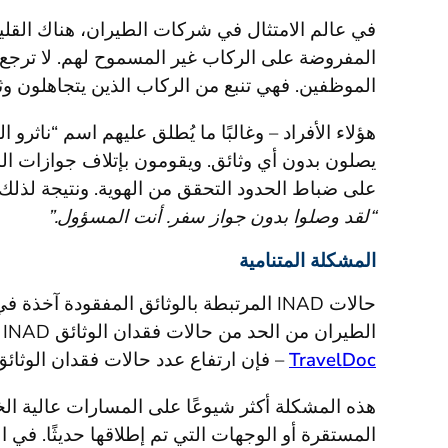
في عالم الامتثال في شركات الطيران، هناك القلي
المفروضة على الركاب غير المسموح لهم. لا ترجع 
الموظفين. فهي تنبع من الركاب الذين يتجاهلون و
هؤلاء الأفراد – وغالبًا ما يُطلق عليهم اسم “ناثرو
يصلون بدون أي وثائق. ويقومون بإتلاف جوازات السف
على ضباط الحدود التحقق من الهوية. ونتيجة لذل
“لقد وصلوا بدون جواز سفر. أنت المسؤول.”
المشكلة المتنامية
حالات INAD المرتبطة بالوثائق المفقودة 
الطيران من الحد من حالات فقدان الوثائق INAD بشكل عام – بفضل التدريب الأفضل والأنظمة مثل
TravelDoc
– فإن ارتفاع عدد حالات فقدان الوثائق ي
هذه المشكلة أكثر شيوعًا على المسارات عالية الخ
المستقرة أو الوجهات التي تم إطلاقها حديثًا. في ا