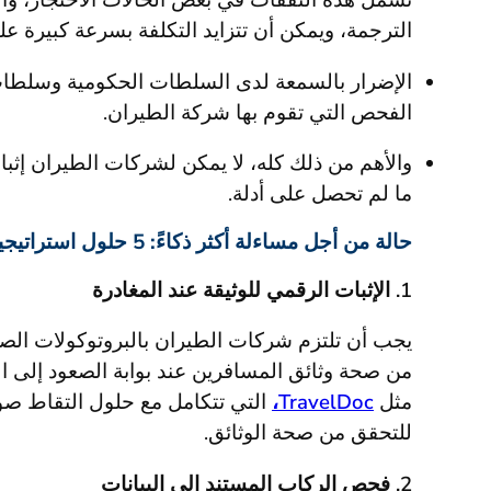
تشمل هذه النفقات في بعض الحالات الاحتجاز، والإ
الترجمة، ويمكن أن تتزايد التكلفة بسرعة كبيرة عل
الإضرار بالسمعة لدى السلطات الحكومية وسلطات 
الفحص التي تقوم بها شركة الطيران.
والأهم من ذلك كله، لا يمكن لشركات الطيران إثب
ما لم تحصل على أدلة.
حالة من أجل مساءلة أكثر ذكاءً: 5 حلول استراتيجية
1. الإثبات الرقمي للوثيقة عند المغادرة
يجب أن تلتزم شركات الطيران بالبروتوكولات الصار
من صحة وثائق المسافرين عند بوابة الصعود إلى الط
مثل
TravelDoc،
التي تتكامل مع حلول التقاط صور
للتحقق من صحة الوثائق.
2. فحص الركاب المستند إلى البيانات