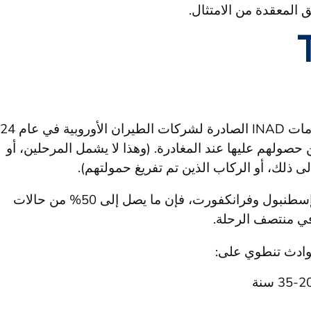
ق المعقدة من الامتثال.
تشير التقديرات إلى أن ما يقرب من 35% من غرامات D
صولهم عليها عند المغادرة. (وهذا لا يشمل المرحلين، أو
 ذلك، أو الركاب الذين تم تفريغ حمولتهم).
وفي مراكز العبور العالمية الرئيسية مثل الدوحة وإسطنبول وفرانكفورت، فإن ما يصل إلى 50% من حالات
حوادث تنطوي على: