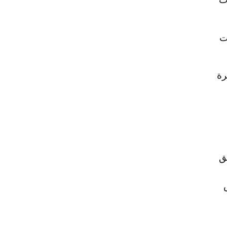
ت
ت
رة
ق