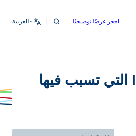
العربية
احجز عرضًا توضيحيًا
الطعن في غرامات INAD التي تسبب فيها