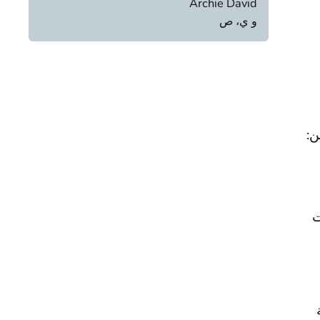
Archie David
و ي، ص
ن:
ت