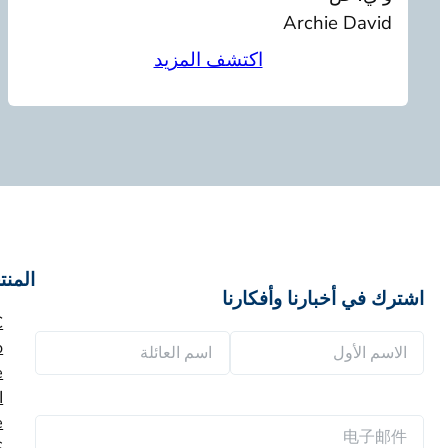
Archie David
اكتشف المزيد
المنت
اشترك في أخبارنا وأفكارنا
C
ا
o
ل
ا
ا
ا
ا
ل
س
e
电
س
ا
م
S