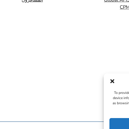
CP
To provid
device inf
as browsin