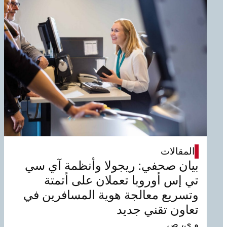
المقالات
بيان صحفي: ريجولا وأنظمة آي سي
تي إس أوروبا تعملان على أتمتة
وتسريع معالجة هوية المسافرين في
تعاون تقني جديد
و ي، ص