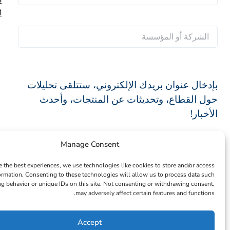
子
م
س
ا
M
邮
*
م
ل
ا
件
ا
ع
ل
*
ل
ا
ش
أ
ئ
ر
و
ل
بإدخال عنوان بريدك الإلكتروني، ستتلقى تحليلات
ك
ل
ة
حول القطاع، وتحديثات عن المنتجات، وأحدث
ة
الأخبار!
أ
و
Manage Consent
ا
اشترك الآن
ل
e the best experiences, we use technologies like cookies to store and/or access
م
ormation. Consenting to these technologies will allow us to process data such
g behavior or unique IDs on this site. Not consenting or withdrawing consent,
ؤ
تابعونا على LinkedIn
may adversely affect certain features and functions.
س
س
Accept