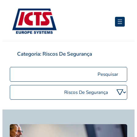
Saltar
para
o
conteúdo
Categoria:
Riscos De Segurança
Procurar
mensagens
Filtra
por
categoria