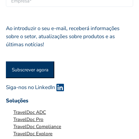
d
p
l
M
o
r
*
P
*
i
R
Ao introduzir o seu e-mail, receberá informações
o
E
sobre o setor, atualizações sobre produtos e as
*
S
últimas notícias!
A
O
U
Subscrever agora
O
R
G
Siga-nos no LinkedIn
A
Soluções
N
I
TravelDoc ADC
Z
TravelDoc Pro
TravelDoc Compliance
A
TravelDoc Explore
Ç