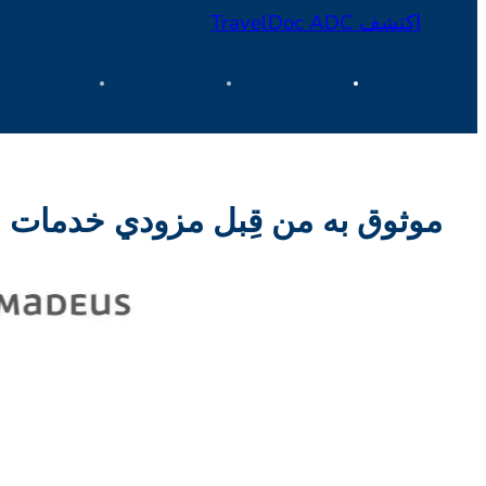
اكتشف TravelDoc ADC
موثوق به من قِبل مزودي خدمات ا