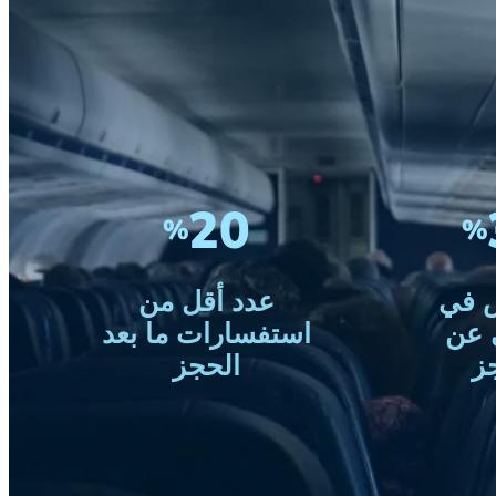
20
%
%
 في
عدد أقل من
 عن
استفسارات ما بعد
ز
الحجز