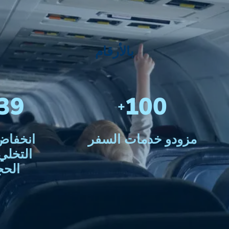
بالأرقام
39
100
+
مزودو خدمات السفر
انخفاض
التخلي
الحج