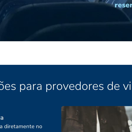
rese
ões para provedores de v
va
da diretamente no