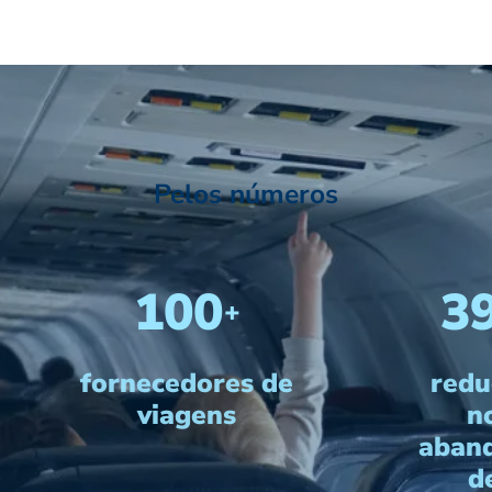
Pelos números
100
3
+
fornecedores de
redu
viagens
n
aban
d