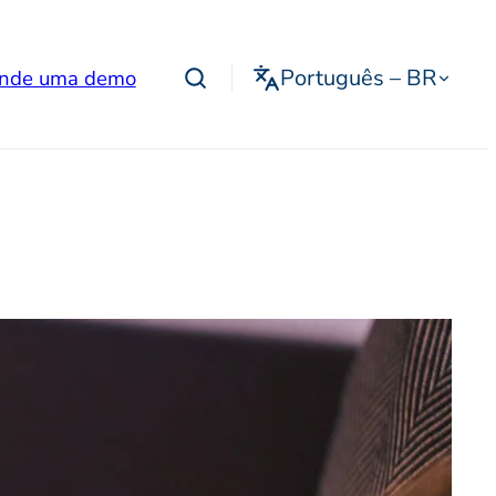
Português – BR
nde uma demo