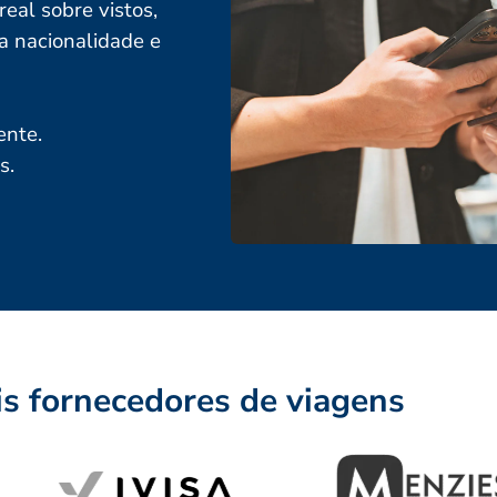
eal sobre vistos,
a nacionalidade e
ente.
s.
is fornecedores de viagens