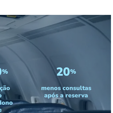
9
20
%
%
ção
menos consultas
o
após a reserva
dono
e