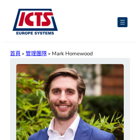
跳
至
主
要
內
容
首頁
»
管理團隊
»
Mark Homewood