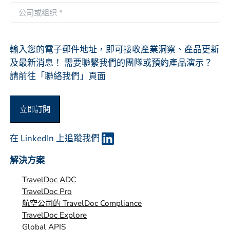
件
公
*
司
或
组
輸入您的電子郵件地址，即可接收產業洞察、產品更新
织
及最新消息！ 需要聯繫我們的團隊或預約產品演示？
*
請前往「聯絡我們」頁面
立即訂閱
在 LinkedIn 上追蹤我們
解決方案
TravelDoc ADC
TravelDoc Pro
航空公司的 TravelDoc Compliance
TravelDoc Explore
Global APIS