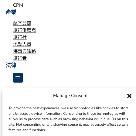
CPM
產業
航空公司
旅行供應商
旅行社
地勤人員
海事與鐵路
旅行者
法律
Manage Consent
To provide the best experiences, we use technologies like cookies to store
and/or access device information. Consenting to these technologies will
allow us to process data such as browsing behavior or unique IDs on this
site. Not consenting or withdrawing consent, may adversely affect certain
features and functions.