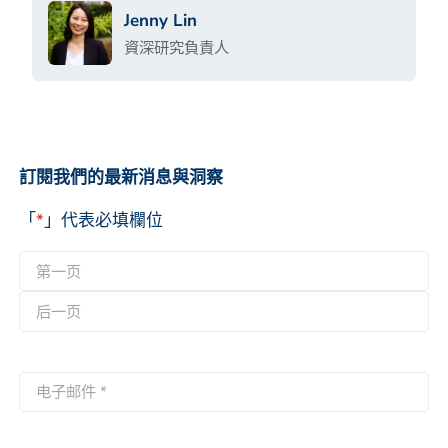
Jenny Lin
資深研究負責人
訂閱我們的最新消息與洞察
「
*
」代表必填欄位
名
称
第
*
一
后
页
一
电
页
子
邮