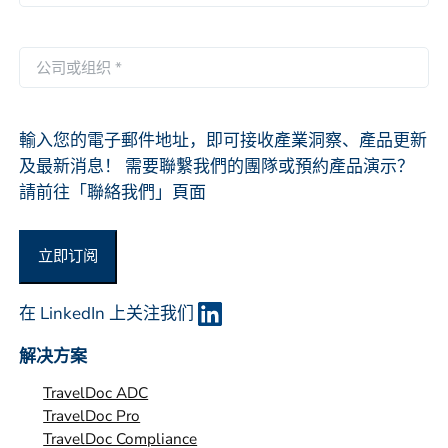
子
邮
件
公
*
司
或
组
輸入您的電子郵件地址，即可接收產業洞察、產品更新
织
及最新消息！ 需要聯繫我們的團隊或預約產品演示？
*
請前往「聯絡我們」頁面
立即订阅
在 LinkedIn 上关注我们
解决方案
TravelDoc ADC
TravelDoc Pro
TravelDoc Compliance