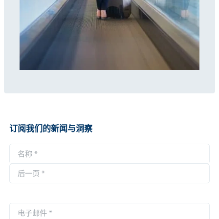
订阅我们的新闻与洞察
名
称
第
*
一
后
页
一
电
页