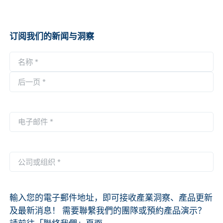
订阅我们的新闻与洞察
名
称
第
*
一
后
页
一
电
页
子
邮
件
公
*
司
或
组
輸入您的電子郵件地址，即可接收產業洞察、產品更新
织
及最新消息！ 需要聯繫我們的團隊或預約產品演示？
*