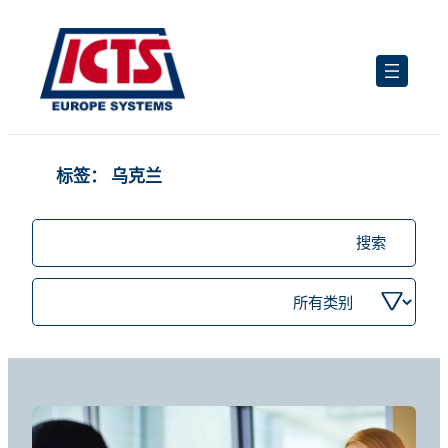
跳
至
内
容
标签：
乌克兰
搜
索
职
按
位
类
别
筛
选