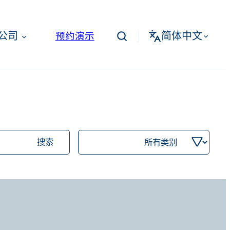
简体中文
公司
预约演示
按
类
别
筛
选