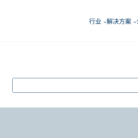
行业
解决方案
搜
索
职
位