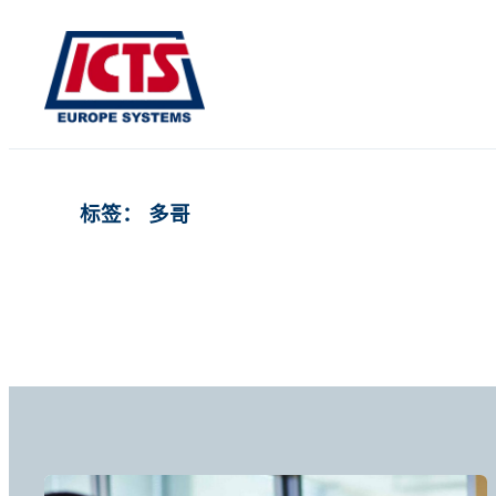
跳
至
内
容
标签：
多哥