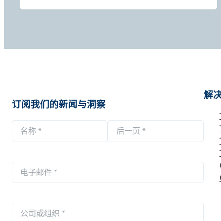
解
订阅我们的新闻与洞察
名
称
第
后
*
一
一
电
页
页
子
邮
公
件