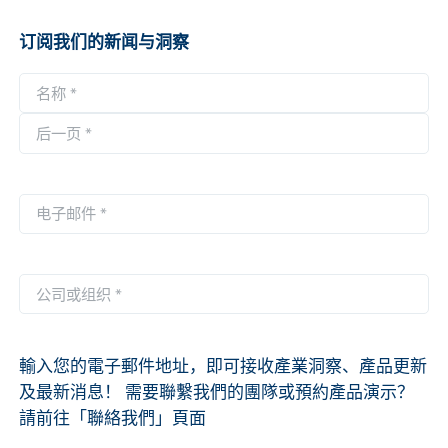
订阅我们的新闻与洞察
名
称
第
*
一
后
页
一
电
页
子
邮
件
公
*
司
或
组
輸入您的電子郵件地址，即可接收產業洞察、產品更新
织
及最新消息！ 需要聯繫我們的團隊或預約產品演示？
*
請前往「聯絡我們」頁面