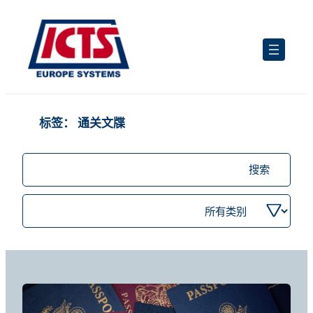
跳
至
内
容
标签：
通关文牒
搜
索
职
按
位
类
别
筛
选