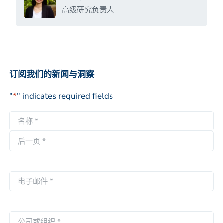
高级研究负责人
订阅我们的新闻与洞察
"
*
" indicates required fields
名
称
第
*
一
后
页
一
电
页
子
邮
件
公