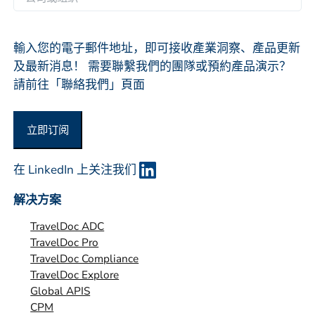
*
司
或
组
輸入您的電子郵件地址，即可接收產業洞察、產品更新
织
及最新消息！ 需要聯繫我們的團隊或預約產品演示？
*
請前往「聯絡我們」頁面
立即订阅
在 LinkedIn 上关注我们
解决方案
TravelDoc ADC
TravelDoc Pro
TravelDoc Compliance
TravelDoc Explore
Global APIS
CPM