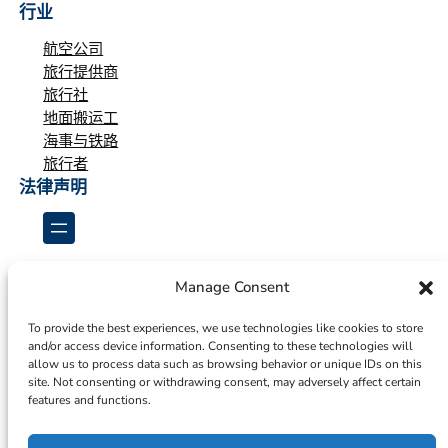
行业
航空公司
旅行提供商
旅行社
地面搬运工
海事与铁路
旅行者
法律声明
Manage Consent
To provide the best experiences, we use technologies like cookies to store
and/or access device information. Consenting to these technologies will
allow us to process data such as browsing behavior or unique IDs on this
site. Not consenting or withdrawing consent, may adversely affect certain
features and functions.