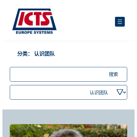
跳
至
内
容
分类：
认识团队
搜
索
职
按
位
类
别
筛
选