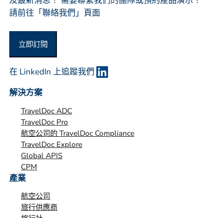
及最新消息！ 需要聯繫我們的團隊或預約產品演示？
*
請前往「聯絡我們」頁面
立即訂閱
在 LinkedIn 上追蹤我們
解決方案
TravelDoc ADC
TravelDoc Pro
航空公司的 TravelDoc Compliance
TravelDoc Explore
Global APIS
CPM
產業
航空公司
旅行供應商