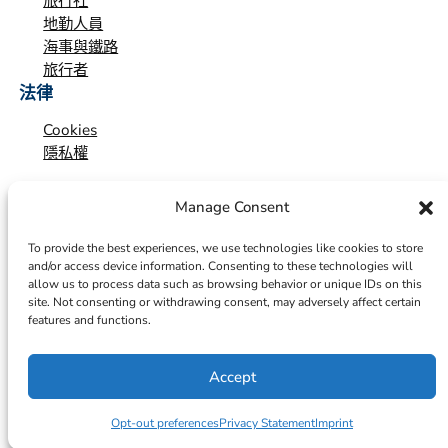
旅行社
地勤人員
海事與鐵路
旅行者
法律
Cookies
隱私權
Manage Consent
To provide the best experiences, we use technologies like cookies to store
and/or access device information. Consenting to these technologies will
allow us to process data such as browsing behavior or unique IDs on this
site. Not consenting or withdrawing consent, may adversely affect certain
features and functions.
Accept
© 2026 – ICTS Europe Systems – Site By EarlyMarketing.com
Opt-out preferences
Privacy Statement
Imprint