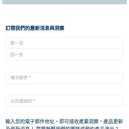
訂閱我們的最新消息與洞察
名
称
第
*
一
后
页
一
电
页
子
邮
件
公
*
司
或
组
輸入您的電子郵件地址，即可接收產業洞察、產品更新
织