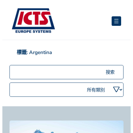
跳
至
主
要
內
容
標籤:
Argentina
搜
尋
職
依
位
類
別
篩
選