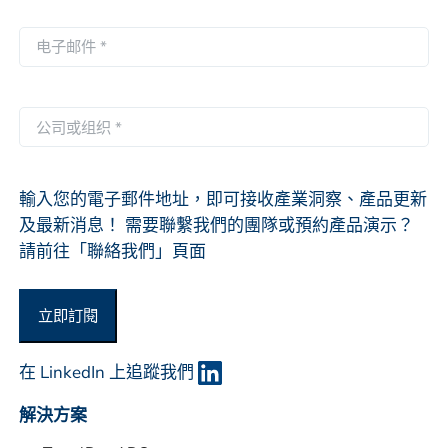
页
一
电
页
子
邮
件
公
*
司
或
组
輸入您的電子郵件地址，即可接收產業洞察、產品更新
织
及最新消息！ 需要聯繫我們的團隊或預約產品演示？
*
請前往「聯絡我們」頁面
立即訂閱
在 LinkedIn 上追蹤我們
解決方案