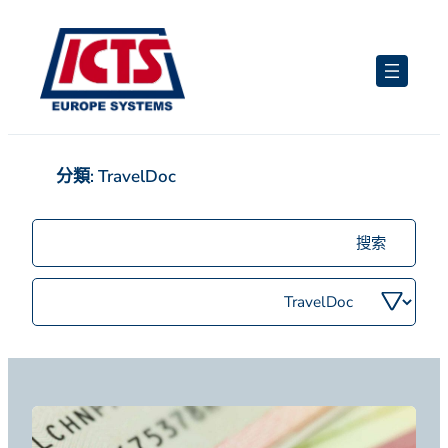
跳
至
主
要
內
容
分類:
TravelDoc
搜
尋
職
依
位
類
別
篩
選