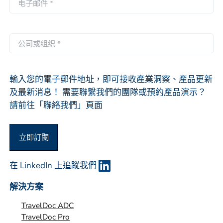
页
子
邮
件
公
*
司
或
组
輸入您的電子郵件地址，即可接收產業洞察、產品更新
织
及最新消息！ 需要聯繫我們的團隊或預約產品演示？
*
請前往「聯絡我們」頁面
立即訂閱
在 LinkedIn 上追蹤我們
解決方案
TravelDoc ADC
TravelDoc Pro