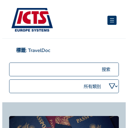
跳
至
主
要
內
容
標籤:
TravelDoc
搜
尋
職
依
位
類
別
篩
選