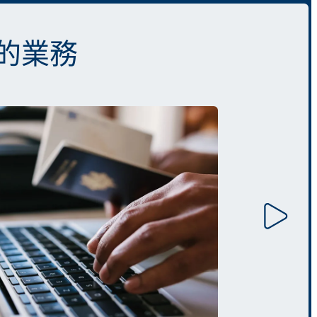
善您的業務
先進
Trav
的即時
同
支
根
當