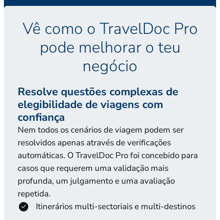
Vê como o TravelDoc Pro
pode melhorar o teu
negócio
Resolve questões complexas de
Ver
elegibilidade de viagens com
ava
confiança
O Tr
Nem todos os cenários de viagem podem ser
eleg
resolvidos apenas através de verificações
util
automáticas. O TravelDoc Pro foi concebido para
Trav
casos que requerem uma validação mais
comp
profunda, um julgamento e uma avaliação
repetida.
Itinerários multi-sectoriais e multi-destinos