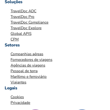
Soluções
N
I
TravelDoc ADC
Z
TravelDoc Pro
TravelDoc Compliance
A
TravelDoc Explore
Ç
Global APIS
Ã
CPM
O
Setores
*
Companhias aéreas
*
Fornecedores de viagens
Agências de viagens
Pessoal de terra
Marítimo e ferroviário
Viajantes
Legais
Cookies
Privacidade