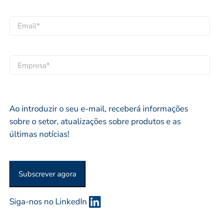
e
A
m
*
p
e
E
e
p
m
l
r
a
i
o
i
E
d
p
l
M
o
r
*
P
*
i
R
Ao introduzir o seu e-mail, receberá informações
o
E
sobre o setor, atualizações sobre produtos e as
*
S
últimas notícias!
A
O
U
Subscrever agora
O
R
G
Siga-nos no LinkedIn
A