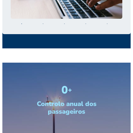
996,896,329
+
Controlo anual dos
passageiros