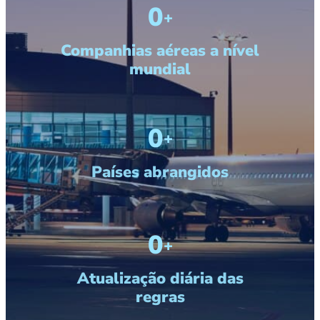
39
+
Companhias aéreas a nível
mundial
189
+
Países abrangidos
598
+
Atualização diária das
regras