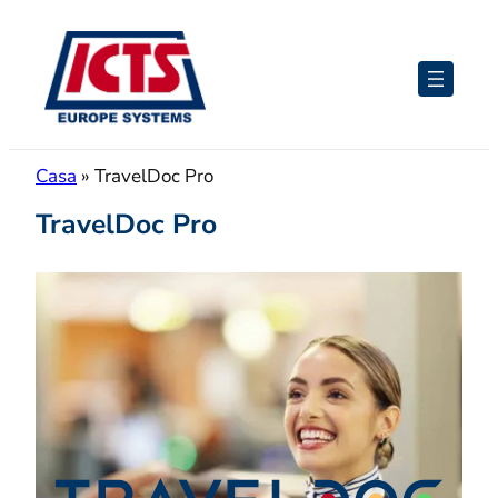
Saltar
para
o
conteúdo
Casa
»
TravelDoc Pro
TravelDoc Pro