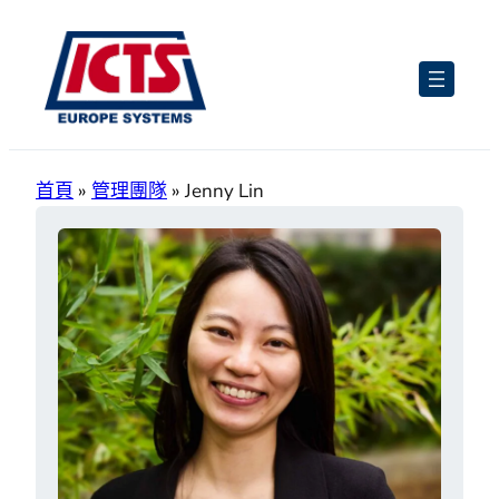
跳
至
主
要
內
容
首頁
»
管理團隊
»
Jenny Lin