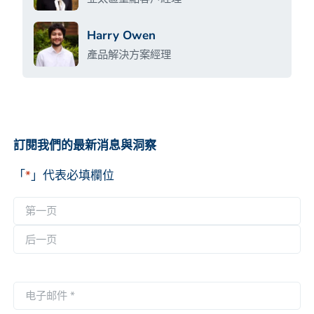
Harry Owen
產品解決方案經理
訂閱我們的最新消息與洞察
「
*
」代表必填欄位
名
称
第
*
一
后
页
一
电
页
子