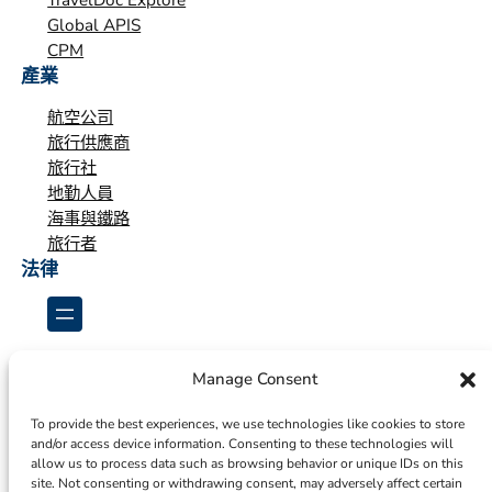
Global APIS
CPM
產業
航空公司
旅行供應商
旅行社
地勤人員
海事與鐵路
旅行者
法律
Manage Consent
To provide the best experiences, we use technologies like cookies to store
and/or access device information. Consenting to these technologies will
allow us to process data such as browsing behavior or unique IDs on this
site. Not consenting or withdrawing consent, may adversely affect certain