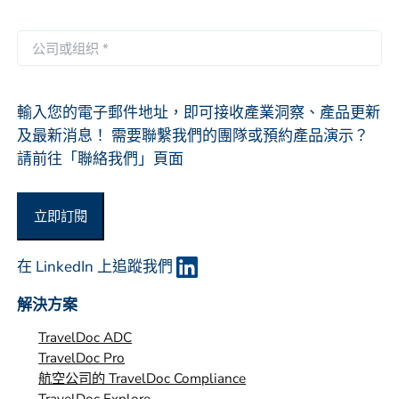
邮
件
公
*
司
或
组
輸入您的電子郵件地址，即可接收產業洞察、產品更新
织
及最新消息！ 需要聯繫我們的團隊或預約產品演示？
*
請前往「聯絡我們」頁面
立即訂閱
在 LinkedIn 上追蹤我們
解決方案
TravelDoc ADC
TravelDoc Pro
航空公司的 TravelDoc Compliance
TravelDoc Explore