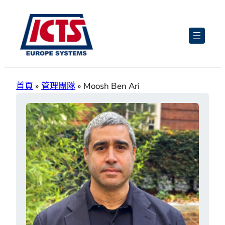
跳
至
主
要
內
容
首頁
»
管理團隊
»
Moosh Ben Ari