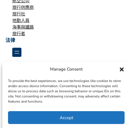
航空公司
旅行供應商
旅行社
地勤人員
海事與鐵路
旅行者
法律
Manage Consent
To provide the best experiences, we use technologies like cookies to store
and/or access device information. Consenting to these technologies will
allow us to process data such as browsing behavior or unique IDs on this
site. Not consenting or withdrawing consent, may adversely affect certain
features and functions.
Accept
© 2026 – ICTS Europe Systems – Site By EarlyMarketing.com