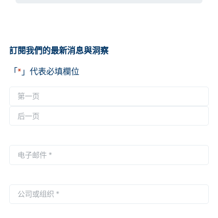
訂閱我們的最新消息與洞察
「
*
」代表必填欄位
名
称
第
*
一
后
页
一
电
页
子
邮
件
公
*
司
或