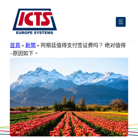
跳
至
主
要
內
首頁
»
新聞
»
阿根廷值得支付签证费吗？ 绝对值得
容
–原因如下。