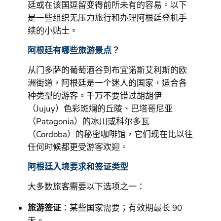
廷或在该国逗留变得前所未有的容易。以下
是一些组织无压力旅行和办理阿根廷登机手
续的小贴士。
阿根廷有哪些旅游景点？
从门多萨的葡萄酒谷到布宜诺斯艾利斯的欧
洲街道，阿根廷是一个迷人的国家，适合各
种类型的游客。千万不要错过胡胡伊
（Jujuy）色彩斑斓的丘陵、巴塔哥尼亚
（Patagonia）的冰川或科尔多瓦
（Cordoba）的秘密咖啡馆，它们现在比以往
任何时候都更受游客欢迎。
阿根廷入境要求和签证类型
大多数旅客需要以下选项之一：
旅游签证
：某些国家需要；有效期最长 90
天。