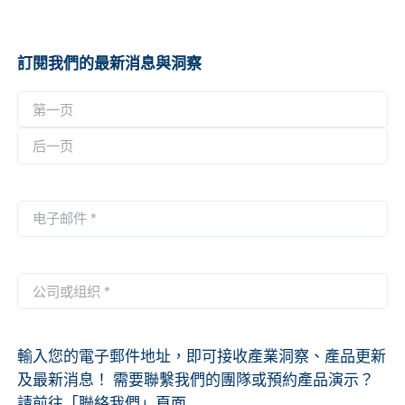
訂閱我們的最新消息與洞察
名
称
第
*
一
后
页
一
电
页
子
邮
件
公
*
司
或
组
輸入您的電子郵件地址，即可接收產業洞察、產品更新
织
及最新消息！ 需要聯繫我們的團隊或預約產品演示？
*
請前往「聯絡我們」頁面