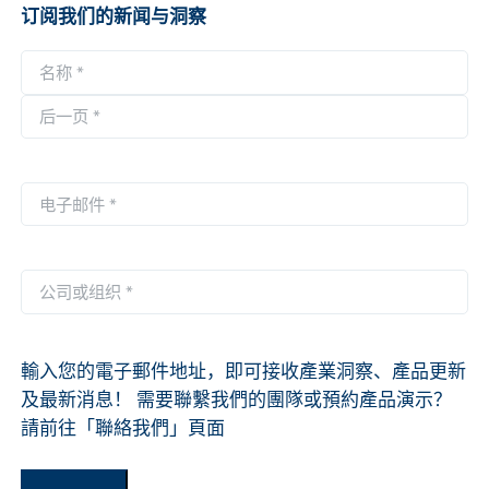
订阅我们的新闻与洞察
名
称
第
*
一
后
页
一
电
页
子
邮
件
公
*
司
或
组
輸入您的電子郵件地址，即可接收產業洞察、產品更新
织
及最新消息！ 需要聯繫我們的團隊或預約產品演示？
*
請前往「聯絡我們」頁面