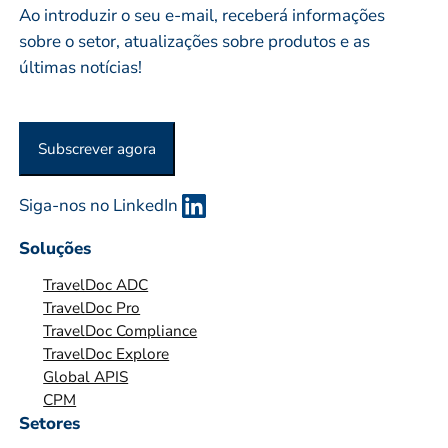
Ao introduzir o seu e-mail, receberá informações
o
E
sobre o setor, atualizações sobre produtos e as
*
S
últimas notícias!
A
O
U
Subscrever agora
O
R
G
Siga-nos no LinkedIn
A
Soluções
N
I
TravelDoc ADC
Z
TravelDoc Pro
TravelDoc Compliance
A
TravelDoc Explore
Ç
Global APIS
Ã
CPM
O
Setores
*