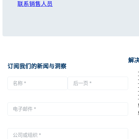
联系销售人员
解
订阅我们的新闻与洞察
名
称
第
后
*
一
一
电
页
页
子
邮
公
件