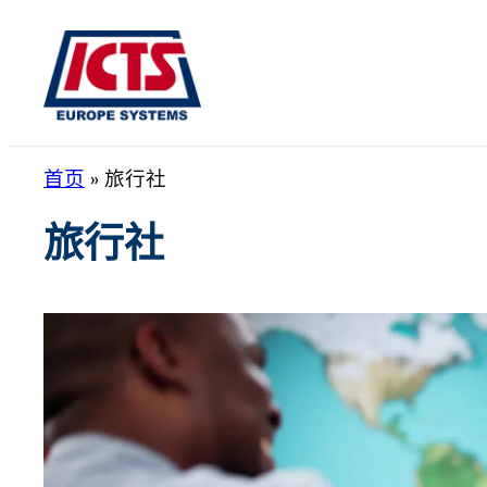
跳
至
内
容
首页
»
旅行社
旅行社