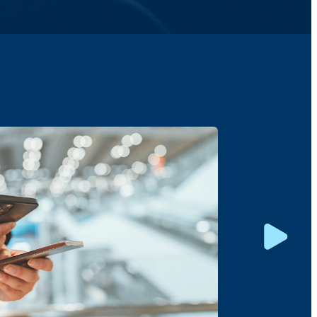
Tra
高级
实时验
支持多
非常适
预订。
功能保
“情景
了解 Tr