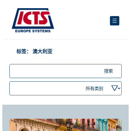
跳
至
内
容
标签：
澳大利亚
搜
索
职
按
位
类
别
筛
选