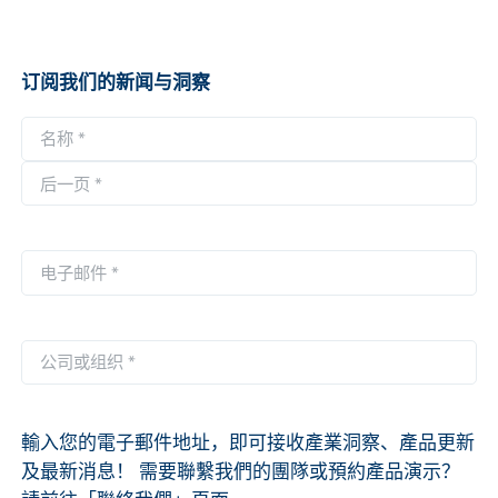
订阅我们的新闻与洞察
名
称
第
*
一
后
页
一
电
页
子
邮
件
公
*
司
或
组
輸入您的電子郵件地址，即可接收產業洞察、產品更新
织
及最新消息！ 需要聯繫我們的團隊或預約產品演示？
*