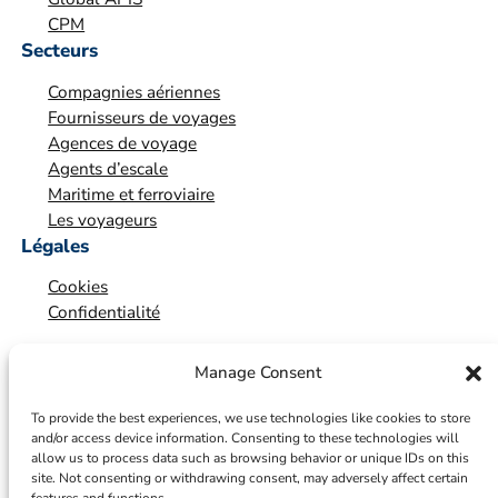
a
CPM
t
Secteurs
i
Compagnies aériennes
o
Fournisseurs de voyages
n
Agences de voyage
*
Agents d’escale
Maritime et ferroviaire
Les voyageurs
Légales
Cookies
Confidentialité
Manage Consent
To provide the best experiences, we use technologies like cookies to store
and/or access device information. Consenting to these technologies will
allow us to process data such as browsing behavior or unique IDs on this
site. Not consenting or withdrawing consent, may adversely affect certain