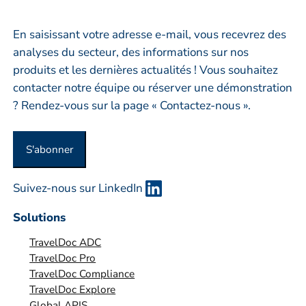
*
t
r
En saisissant votre adresse e-mail, vous recevrez des
e
analyses du secteur, des informations sur nos
p
produits et les dernières actualités ! Vous souhaitez
r
contacter notre équipe ou réserver une démonstration
i
? Rendez-vous sur la page « Contactez-nous ».
s
e
S'abonner
o
u
Suivez-nous sur LinkedIn
o
r
Solutions
g
TravelDoc ADC
a
TravelDoc Pro
n
TravelDoc Compliance
i
TravelDoc Explore
s
Global APIS