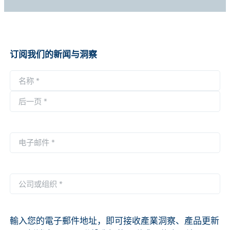
订阅我们的新闻与洞察
名
称
第
*
一
后
页
一
电
页
子
邮
件
公
*
司
或
组
輸入您的電子郵件地址，即可接收產業洞察、產品更新