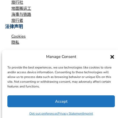
旅行社
地面搬运工
海事与铁路
旅行者
法律声明
Cookies
隐私
Manage Consent
To provide the best experiences, we use technologies like cookies to store
and/or access device information. Consenting to these technologies will
allow us to process data such as browsing behavior or unique IDs on this
site. Not consenting or withdrawing consent, may adversely affect certain
features and functions.
Accept
© 2026 – ICTS Europe Systems – Site By EarlyMarketing.com
Opt-out preferences
Privacy Statement
Imprint