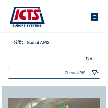
跳
至
内
容
分类：
Global APIS
搜
索
职
按
位
类
别
筛
选