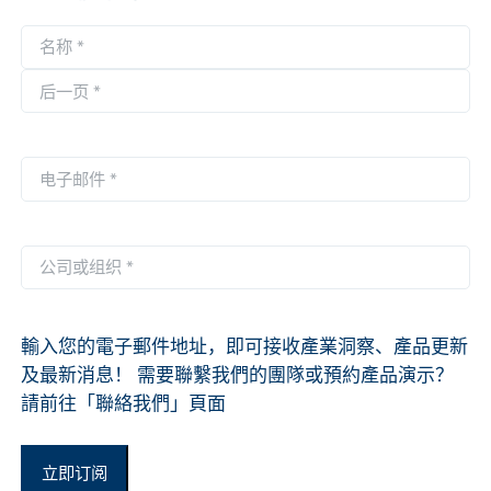
名
称
第
*
一
后
页
一
电
页
子
邮
件
公
*
司
或
组
輸入您的電子郵件地址，即可接收產業洞察、產品更新
织
及最新消息！ 需要聯繫我們的團隊或預約產品演示？
*
請前往「聯絡我們」頁面
立即订阅