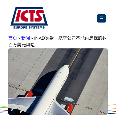
跳
至
内
容
首页
»
新闻
»
INAD罚款：航空公司不能再忽视的数
百万美元风险