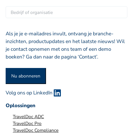
a
a
e
a
i
B
r
m
l
e
n
*
d
a
r
Als je je e-mailadres invult, ontvang je branche-
a
i
inzichten, productupdates en het laatste nieuws! Wil
m
j
je contact opnemen met ons team of een demo
f
boeken? Ga dan naar de pagina ‘Contact’.
o
f
Nu abonneren
o
r
Volg ons op LinkedIn
g
a
Oplossingen
n
TravelDoc ADC
i
TravelDoc Pro
s
TravelDoc Compliance