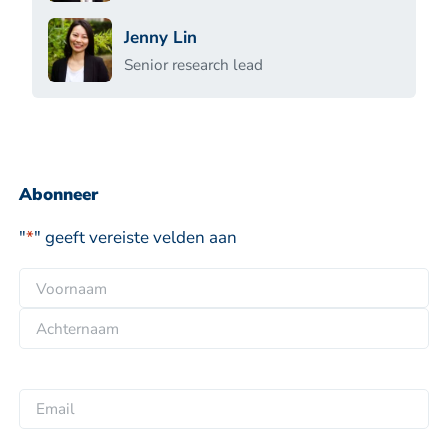
Jenny Lin
Senior research lead
Abonneer
"
*
" geeft vereiste velden aan
N
a
V
a
o
m
A
o
*
c
r
E
h
n
m
t