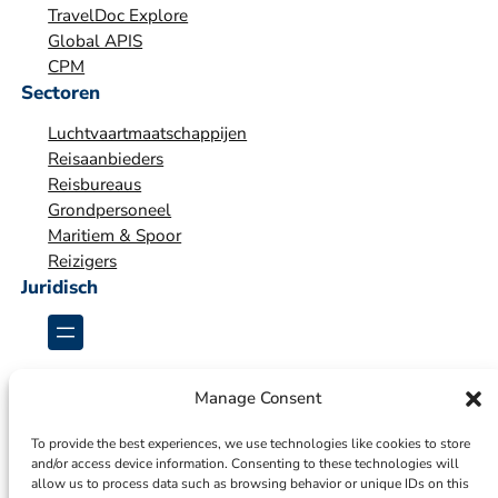
a
TravelDoc Explore
t
Global APIS
i
CPM
e
Sectoren
*
Luchtvaartmaatschappijen
Reisaanbieders
Reisbureaus
Grondpersoneel
Maritiem & Spoor
Reizigers
Juridisch
Manage Consent
To provide the best experiences, we use technologies like cookies to store
and/or access device information. Consenting to these technologies will
allow us to process data such as browsing behavior or unique IDs on this