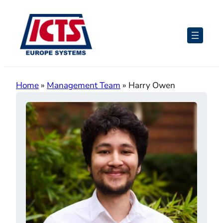
Ga
naar
de
inhoud
Home
»
Management Team
»
Harry Owen