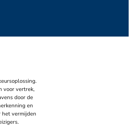
keursoplossing.
 voor vertrek,
havens door de
herkenning en
r het vermijden
izigers.