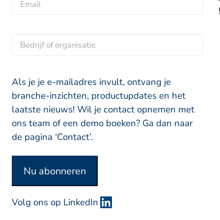
o
h
m
*
r
t
a
n
e
B
i
a
r
e
l
a
n
d
*
m
a
r
Als je je e-mailadres invult, ontvang je
a
i
branche-inzichten, productupdates en het
m
j
laatste nieuws! Wil je contact opnemen met
f
ons team of een demo boeken? Ga dan naar
o
de pagina ‘Contact’.
f
o
Nu abonneren
r
g
Volg ons op LinkedIn
a
n