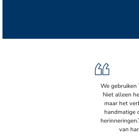
We gebruiken T
Niet alleen h
maar het verb
handmatige c
herinneringen.
van han