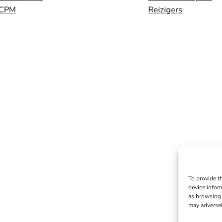
CPM
Reizigers
To provide t
device infor
as browsing 
may adversel