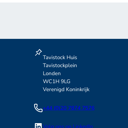
Tavistock Huis
Tavistockplein
Londen
WC1H 9LG
Verenigd Koninkrijk
+44 (0)20 7874 7576
Volg ons op LinkedIn