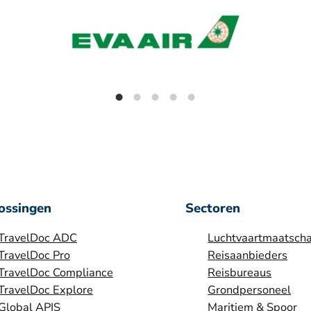
ossingen
Sectoren
TravelDoc ADC
Luchtvaartmaatscha
TravelDoc Pro
Reisaanbieders
TravelDoc Compliance
Reisbureaus
TravelDoc Explore
Grondpersoneel
Global APIS
Maritiem & Spoor