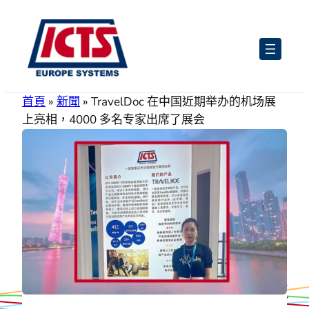
跳
至
主
要
內
首頁
»
新聞
»
TravelDoc 在中国近期举办的机场展
容
上亮相，4000 多名专家出席了展会