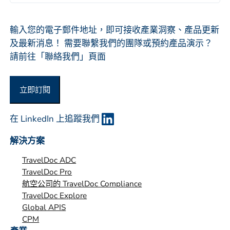
*
司
或
组
輸入您的電子郵件地址，即可接收產業洞察、產品更新
织
及最新消息！ 需要聯繫我們的團隊或預約產品演示？
*
請前往「聯絡我們」頁面
立即訂閱
在 LinkedIn 上追蹤我們
解決方案
TravelDoc ADC
TravelDoc Pro
航空公司的 TravelDoc Compliance
TravelDoc Explore
Global APIS
CPM