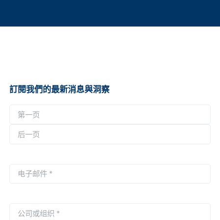
訂閱我們的最新消息與洞察
名
称
第
*
一
后
页
一
电
页
子
邮
件
公