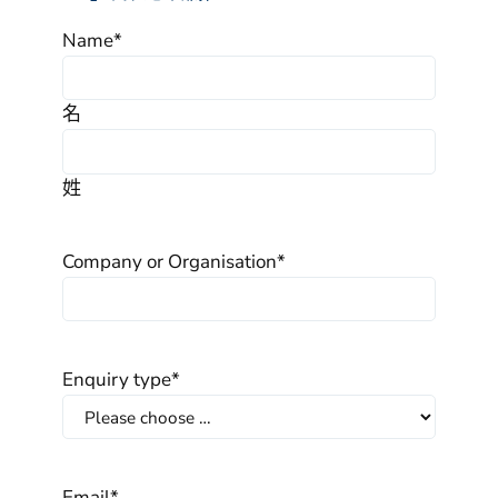
Name
*
名
姓
Company or Organisation
*
Enquiry type
*
Email
*