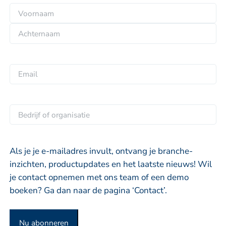
N
a
V
a
o
m
A
o
*
c
r
E
h
n
m
t
a
a
e
a
i
B
r
m
l
e
n
*
d
a
r
Als je je e-mailadres invult, ontvang je branche-
a
i
inzichten, productupdates en het laatste nieuws! Wil
m
j
je contact opnemen met ons team of een demo
f
boeken? Ga dan naar de pagina ‘Contact’.
o
f
Nu abonneren