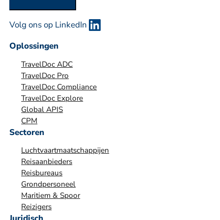
o
r
Volg ons op LinkedIn
g
a
Oplossingen
n
TravelDoc ADC
i
TravelDoc Pro
s
TravelDoc Compliance
a
TravelDoc Explore
t
Global APIS
i
CPM
e
Sectoren
*
Luchtvaartmaatschappijen
Reisaanbieders
Reisbureaus
Grondpersoneel
Maritiem & Spoor
Reizigers
Juridisch