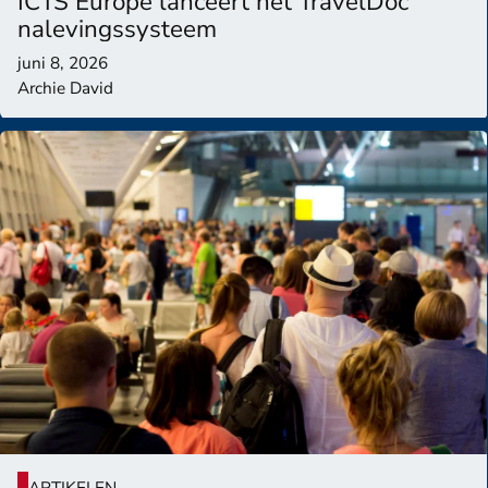
ICTS Europe lanceert het TravelDoc
nalevingssysteem
juni 8, 2026
Archie David
ARTIKELEN