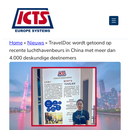
Ga
naar
de
inhoud
Home
»
Nieuws
»
TravelDoc wordt getoond op
recente luchthavenbeurs in China met meer dan
4.000 deskundige deelnemers