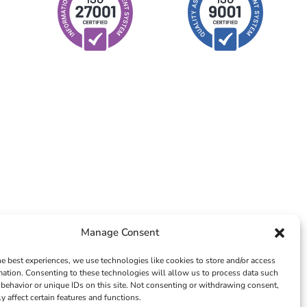
Manage Consent
he best experiences, we use technologies like cookies to store and/or access
mation. Consenting to these technologies will allow us to process data such
© 2026 – ICTS Europe Systems – Site By EarlyMarketing.com
behavior or unique IDs on this site. Not consenting or withdrawing consent,
y affect certain features and functions.