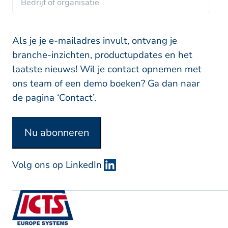
a
r
e
l
a
n
d
*
m
a
r
Als je je e-mailadres invult, ontvang je
a
i
branche-inzichten, productupdates en het
m
j
laatste nieuws! Wil je contact opnemen met
f
ons team of een demo boeken? Ga dan naar
o
de pagina ‘Contact’.
f
o
Nu abonneren
r
g
Volg ons op LinkedIn
a
n
i
s
a