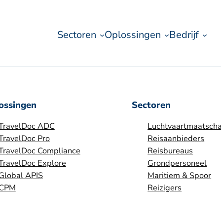
Sectoren
Oplossingen
Bedrijf
ossingen
Sectoren
TravelDoc ADC
Luchtvaartmaatscha
TravelDoc Pro
Reisaanbieders
TravelDoc Compliance
Reisbureaus
TravelDoc Explore
Grondpersoneel
Global APIS
Maritiem & Spoor
CPM
Reizigers