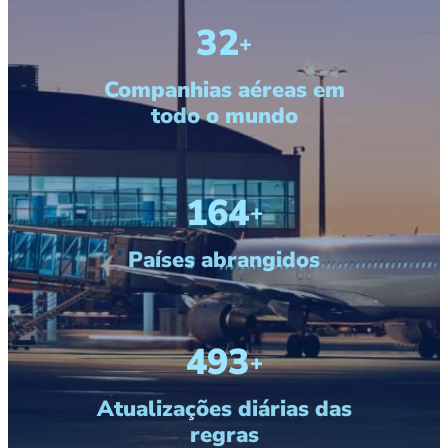
40
+
Companhias aéreas em
todo o mundo
200
+
Países abrangidos
600
+
Atualizações diárias das
regras