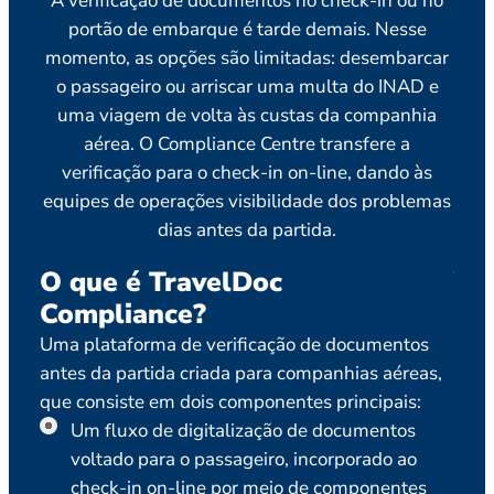
A verificação de documentos no check-in ou no
portão de embarque é tarde demais. Nesse
momento, as opções são limitadas: desembarcar
o passageiro ou arriscar uma multa do INAD e
uma viagem de volta às custas da companhia
aérea. O Compliance Centre transfere a
verificação para o check-in on-line, dando às
equipes de operações visibilidade dos problemas
dias antes da partida.
O que é TravelDoc
Ve
Compliance?
pa
ae
Uma plataforma de verificação de documentos
antes da partida criada para companhias aéreas,
Os p
que consiste em dois componentes principais:
docu
Um fluxo de digitalização de documentos
line
voltado para o passageiro, incorporado ao
part
check-in on-line por meio de componentes
às e