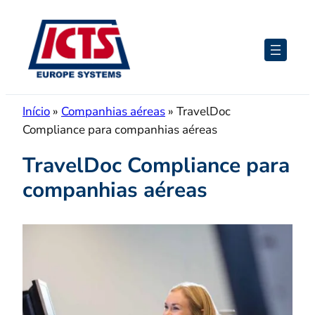
Pular
para
o
conteúdo
Início
»
Companhias aéreas
»
TravelDoc
Compliance para companhias aéreas
TravelDoc Compliance para
companhias aéreas