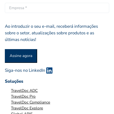
i
ó
i
E
d
p
l
M
o
r
*
P
i
R
Ao introduzir o seu e-mail, receberá informações
o
E
sobre o setor, atualizações sobre produtos e as
S
últimas notícias!
A
O
Assine agora
U
O
Siga-nos no LinkedIn
R
G
Soluções
A
TravelDoc ADC
N
TravelDoc Pro
I
TravelDoc Compliance
Z
TravelDoc Explore
A
Global APIS