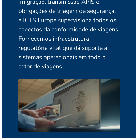
imigração, transmissão APIS e
Nossas
obrigações de triagem de segurança,
e orien
a ICTS Europe supervisiona todos os
perfeit
aspectos da conformidade de viagens.
integr
Fornecemos infraestrutura
sistem
regulatória vital que dá suporte a
Nossa 
sistemas operacionais em todo o
design
setor de viagens.
negóci
expect