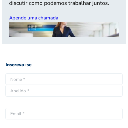
discutir como podemos trabalhar juntos.
Agende uma chamada
Inscreva-se
N
o
N
m
o
e
A
m
*
p
e
E
e
p
m
l
r
a