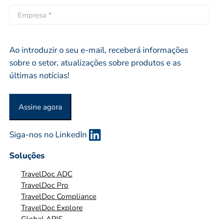
i
ó
i
E
d
p
l
M
o
r
*
P
i
R
Ao introduzir o seu e-mail, receberá informações
o
E
sobre o setor, atualizações sobre produtos e as
S
últimas notícias!
A
O
Assine agora
U
O
Siga-nos no LinkedIn
R
G
Soluções
A
TravelDoc ADC
N
TravelDoc Pro
I
TravelDoc Compliance
Z
TravelDoc Explore
A
Global APIS