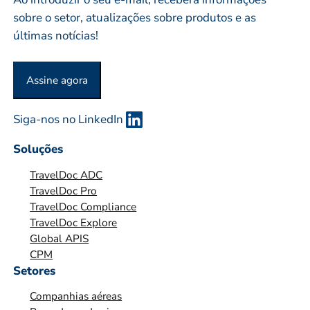
o
E
sobre o setor, atualizações sobre produtos e as
S
últimas notícias!
A
O
Assine agora
U
O
Siga-nos no LinkedIn
R
G
Soluções
A
TravelDoc ADC
N
TravelDoc Pro
I
TravelDoc Compliance
Z
TravelDoc Explore
A
Global APIS
Ç
CPM
Ã
Setores
O
Companhias aéreas
*