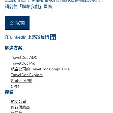
及最新消息！ 需要聯繫我們的團隊或預約產品演示？
*
請前往「聯絡我們」頁面
立即訂閱
在 LinkedIn 上追蹤我們
解決方案
TravelDoc ADC
TravelDoc Pro
航空公司的 TravelDoc Compliance
TravelDoc Explore
Global APIS
CPM
產業
航空公司
旅行供應商