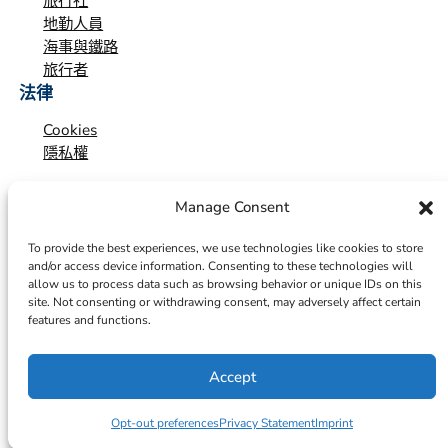
旅行社
地勤人員
海事與鐵路
旅行者
法律
Cookies
隱私權
Manage Consent
To provide the best experiences, we use technologies like cookies to store
and/or access device information. Consenting to these technologies will
allow us to process data such as browsing behavior or unique IDs on this
site. Not consenting or withdrawing consent, may adversely affect certain
features and functions.
Accept
© 2026 – ICTS Europe Systems – Site By EarlyMarketing.com
Opt-out preferences
Privacy Statement
Imprint