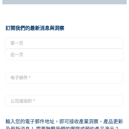
訂閱我們的最新消息與洞察
名
称
第
*
一
后
页
一
电
页
子
邮
件
公
*
司
或
组
輸入您的電子郵件地址，即可接收產業洞察、產品更新
织