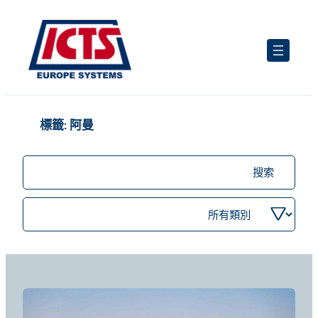
跳
至
主
要
內
容
標籤:
阿曼
搜
尋
職
依
位
類
別
篩
選