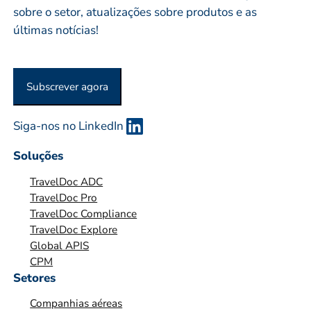
sobre o setor, atualizações sobre produtos e as
*
S
últimas notícias!
A
O
U
Subscrever agora
O
R
G
Siga-nos no LinkedIn
A
Soluções
N
I
TravelDoc ADC
Z
TravelDoc Pro
TravelDoc Compliance
A
TravelDoc Explore
Ç
Global APIS
Ã
CPM
O
Setores
*
Companhias aéreas
*