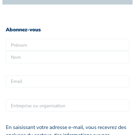
Abonnez-vous
N
o
P
m
r
*
N
é
o
n
E
m
o
m
m
a
i
E
l
n
*
t
r
En saisissant votre adresse e-mail, vous recevrez des
e