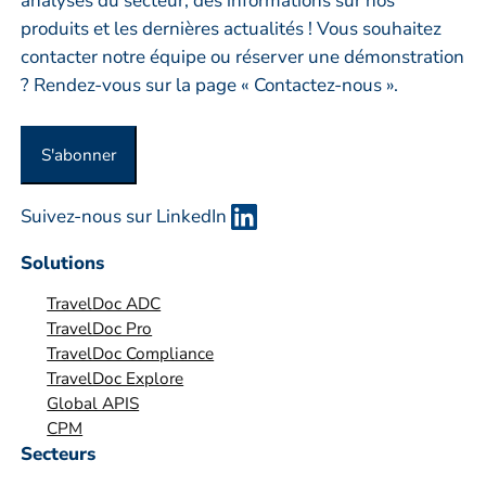
analyses du secteur, des informations sur nos
p
produits et les dernières actualités ! Vous souhaitez
r
contacter notre équipe ou réserver une démonstration
i
? Rendez-vous sur la page « Contactez-nous ».
s
e
S'abonner
o
u
Suivez-nous sur LinkedIn
o
r
Solutions
g
TravelDoc ADC
a
TravelDoc Pro
n
TravelDoc Compliance
i
TravelDoc Explore
s
Global APIS
a
CPM
t
Secteurs
i