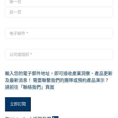
称
第
*
一
后
页
一
电
页
子
邮
件
公
*
司
或
组
輸入您的電子郵件地址，即可接收產業洞察、產品更新
织
及最新消息！ 需要聯繫我們的團隊或預約產品演示？
*
請前往「聯絡我們」頁面
立即訂閱