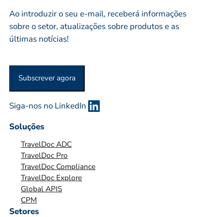
i
R
Ao introduzir o seu e-mail, receberá informações
o
E
sobre o setor, atualizações sobre produtos e as
*
S
últimas notícias!
A
O
U
Subscrever agora
O
R
G
Siga-nos no LinkedIn
A
Soluções
N
I
TravelDoc ADC
Z
TravelDoc Pro
TravelDoc Compliance
A
TravelDoc Explore
Ç
Global APIS
Ã
CPM
O
Setores