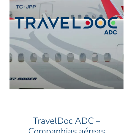
TravelDoc ADC –
Companhias aéreas