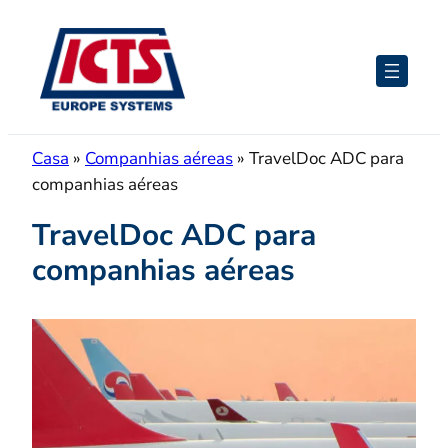
Saltar
para
o
conteúdo
Casa
»
Companhias aéreas
»
TravelDoc ADC para
companhias aéreas
TravelDoc ADC para
companhias aéreas