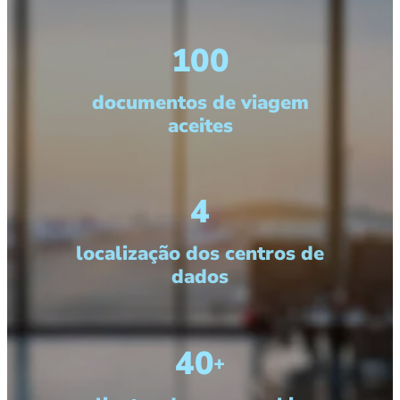
100
documentos de viagem
aceites
4
localização dos centros de
dados
40
+