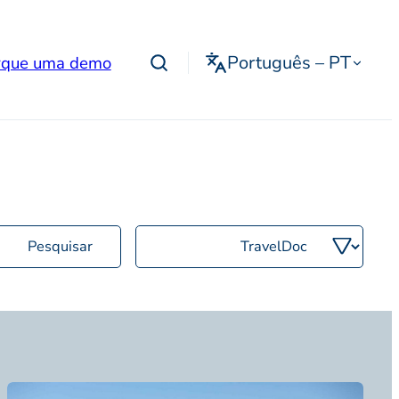
Português – PT
que uma demo
Filtra
por
categoria