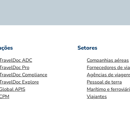
uções
Setores
TravelDoc ADC
Companhias aéreas
TravelDoc Pro
Fornecedores de vi
TravelDoc Compliance
Agências de viagen
TravelDoc Explore
Pessoal de terra
Global APIS
Marítimo e ferroviár
CPM
Viajantes