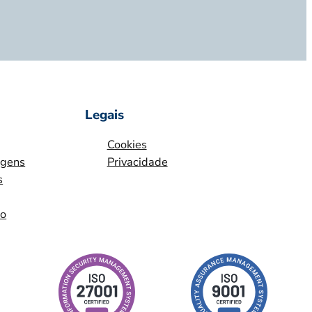
Legais
Cookies
agens
Privacidade
s
io