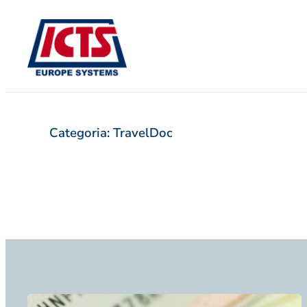
Saltar
para
o
conteúdo
Categoria:
TravelDoc