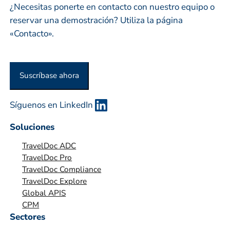
o
¿Necesitas ponerte en contacto con nuestro equipo o
o
reservar una demostración? Utiliza la página
r
«Contacto».
g
a
n
Suscríbase ahora
i
z
Síguenos en LinkedIn
a
c
Soluciones
i
TravelDoc ADC
ó
TravelDoc Pro
n
TravelDoc Compliance
*
TravelDoc Explore
Global APIS
CPM
Sectores