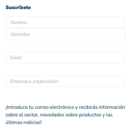
Suscríbete
N
o
N
m
o
b
A
m
r
p
b
E
e
e
r
m
*
l
e
a
l
i
E
i
l
m
d
*
p
o
r
s
¡Introduce tu correo electrónico y recibirás información
e
sobre el sector, novedades sobre productos y las
s
últimas noticias!
a